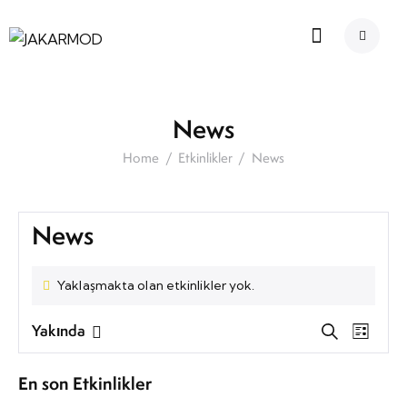
News
Home
Etkinlikler
News
News
Yaklaşmakta olan etkinlikler yok.
E
E
Yakında
A
L
t
t
r
T
i
a
k
k
a
s
En son Etkinlikler
t
i
i
r