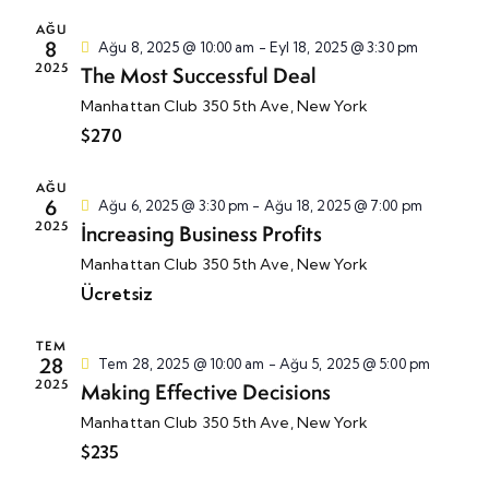
e
n
n
i
AĞU
l
l
h
8
Ağu 8, 2025 @ 10:00 am
-
Eyl 18, 2025 @ 3:30 pm
i
2025
The Most Successful Deal
i
s
k
k
e
Manhattan Club
350 5th Ave, New York
g
l
ç
$270
ö
e
.
r
r
AĞU
ü
6
Ağu 6, 2025 @ 3:30 pm
-
Ağu 18, 2025 @ 7:00 pm
a
2025
Increasing Business Profits
n
r
ü
Manhattan Club
350 5th Ave, New York
a
m
Ücretsiz
m
l
a
e
TEM
v
28
Tem 28, 2025 @ 10:00 am
-
Ağu 5, 2025 @ 5:00 pm
r
e
2025
Making Effective Decisions
d
g
e
Manhattan Club
350 5th Ave, New York
ö
g
$235
r
e