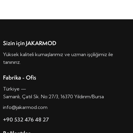
ü
z
n
i
ü
n
m
m
l
e
e
Sizin için JAKARMOD
r
Yüksek kaliteli kumaşlarımız ve uzman işçiliğimiz ile
d
tanınırız.
e
g
Fabrika - Ofis
e
z
Türkiye —
i
Samanlı, Çatıl Sk. No:27/3, 16370 Yıldırım/Bursa
n
info@jakarmod.com
m
e
+90 532 476 48 27