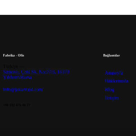
Fabrika - Ofis
Bağlantılar
Türkiye —
Samanlı, Çatıl Sk. No:27/3, 16370
Anasayfa
Yıldırım/Bursa
Hakkımızda
Blog
info@jakarmod.com
İletişim
+90 532 476 48 27