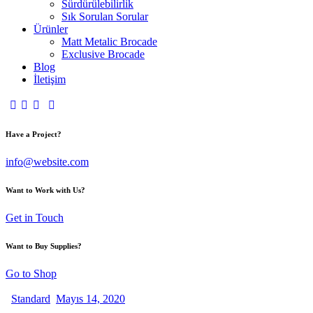
Sürdürülebilirlik
Sık Sorulan Sorular
Ürünler
Matt Metalic Brocade
Exclusive Brocade
Blog
İletişim
Have a Project?
info@website.com
Want to Work with Us?
Get in Touch
Want to Buy Supplies?
Go to Shop
Standard
Mayıs 14, 2020