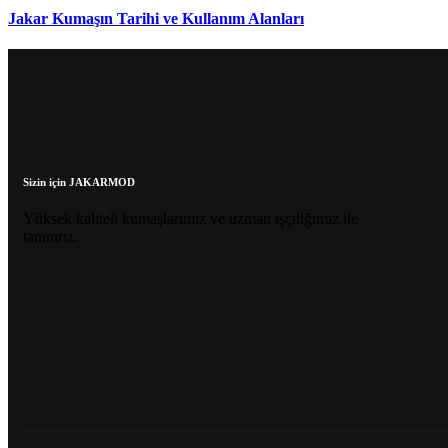
Jakar Kumaşın Tarihi ve Kullanım Alanları
Sizin için JAKARMOD
Yüksek kaliteli kumaşlarımız ve uzman işçiliğimiz ile
tanınırız.