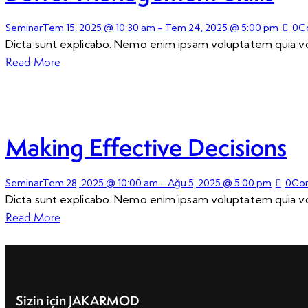
Seminar
Tem 15, 2025 @ 10:30 am
-
Tem 24, 2025 @ 5:00 pm
0
C
Dicta sunt explicabo. Nemo enim ipsam voluptatem quia volu
Read More
Making Effective Decisions
Seminar
Tem 28, 2025 @ 10:00 am
-
Ağu 5, 2025 @ 5:00 pm
0
Co
Dicta sunt explicabo. Nemo enim ipsam voluptatem quia volu
Read More
Sizin için JAKARMOD