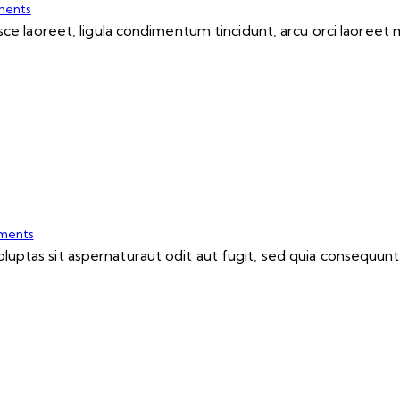
ents
ce laoreet, ligula condimentum tincidunt, arcu orci laoreet m
ments
ptas sit aspernaturaut odit aut fugit, sed quia consequuntu