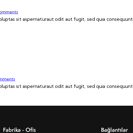
omments
ptas sit aspernaturaut odit aut fugit, sed quia consequuntu
mments
ptas sit aspernaturaut odit aut fugit, sed quia consequuntu
Fabrika - Ofis
Bağlantılar